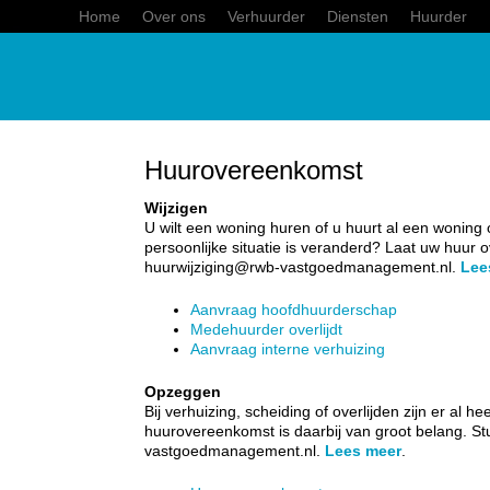
Home
Over ons
Verhuurder
Diensten
Huurder
Huurovereenkomst
Wijzigen
U wilt een woning huren of u huurt al een wonin
persoonlijke situatie is veranderd? Laat uw huur
huurwijziging@rwb-vastgoedmanagement.nl.
Lee
Aanvraag hoofdhuurderschap
Medehuurder overlijdt
Aanvraag interne verhuizing
Opzeggen
Bij verhuizing, scheiding of overlijden zijn er a
huurovereenkomst is daarbij van groot belang. S
vastgoedmanagement.nl.
Lees meer
.