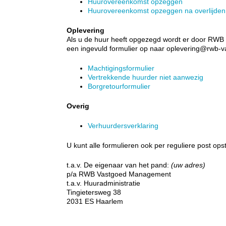
Huurovereenkomst opzeggen
Huurovereenkomst opzeggen na overlijden
Oplevering
Als u de huur heeft opgezegd wordt er door RW
een ingevuld formulier op naar oplevering@rwb
Machtigingsformulier
Vertrekkende huurder niet aanwezig
Borgretourformulier
Overig
Verhuurdersverklaring
U kunt alle formulieren ook per reguliere post op
t.a.v. De eigenaar van het pand:
(uw adres)
p/a RWB Vastgoed Management
t.a.v. Huuradministratie
Tingietersweg 38
2031 ES Haarlem