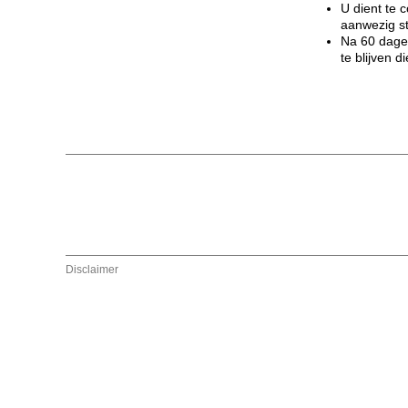
U dient te 
aanwezig s
Na 60 dagen
te blijven 
Disclaimer