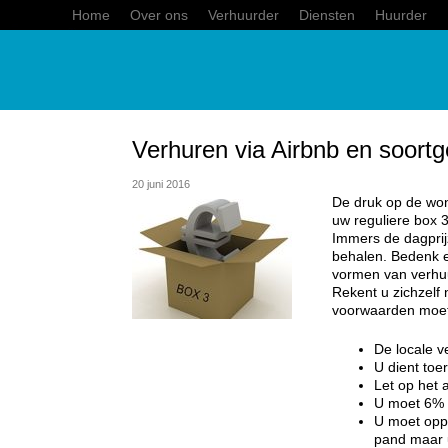
Home
Over ons
Verhuurder
Diensten
Huurder
Verhuren via Airbnb en soortge
20 juni 2016
De druk op de woni
uw reguliere box 3
Immers de dagprij
behalen. Bedenk ec
vormen van verhu
Rekent u zichzelf 
voorwaarden moet
De locale v
U dient toer
Let op het 
U moet 6% 
U moet oppa
pand maar u