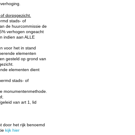
rverhoging.
of dorpsgezicht.
rmd stads- of
kan de huurcommissie de
 15% verhogen ongeacht
en indien aan ALLE
 voor het in stand
oerende elementen
den gesteld op grond van
ezicht.
ende elementen dient
hermd stads- of
n de monumentenmethode.
d;
eleid van art 1, lid
t door het rijk benoemd
tie
kijk hier