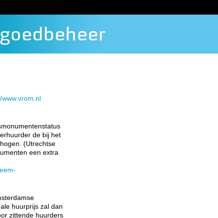
//www.vrom.nl
jksmonumentenstatus
erhuurder de bij het
hogen. (Utrechtse
numenten een extra
teem-
Amsterdamse
e huurprijs zal dan
or zittende huurders