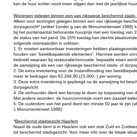
kan de huur echter nooit meer stijgen dan met de jaarlijkse huu
Woningen gelegen binnen een van rijkswege beschermd stads- 
Alleen voor woningen gelegen binnen een van rijkswege besche
dorpsgezicht* (artikel 1onder g van de Monumentenwet 1988) 
bij het puntenaantal behorende huurprijs met een toeslag van
de status van het pand. De 15% toeslag kan slechts plaatsvind
volgende voorwaarden is voldaan:
1. Er moeten aantoonbaar investeringen hebben plaatsgevonden
houden van “beeldbepalende elementen”. Hiermee worden onr
bedoeld waaraan bij restauratie/renovatie, bepaalde eisen wor
de aanwijzing als een van rijkswege beschermd stads- of dorpsg
2. De extra investering voor de instandhouding van beeldbepal
meer te bedragen dan €2.268,90 (ƒ5.000,-) per woning;
3. Deze extra investering is gepleegd na de aanwijzing tot besc
dorpsgezicht
4. De verhuurder dient een beroep te doen op toepassing va
Met andere woorden: de huurcommissie voert een passief belei
5. De ouderdom van het pand dient ten minste 50 jaar te zijn (afg
1 Monumentenwet 1988).
*
Beschermd stadgezicht Haarlem
Naast de oude kern is in Haarlem ook een stuk Zuid en Zuidwes
tot beschermd stadsgezicht. Voor meer info over de lokale situa