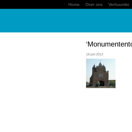
Home
Over ons
Verhuurder
‘Monumentento
18 juni 2013