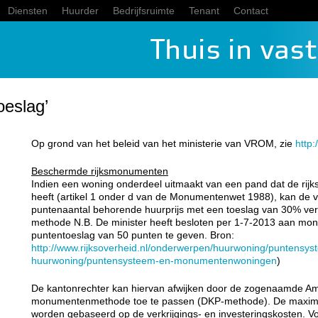
Diensten
Huurder
Bedrijfsruimte
Tenant
Contact
eslag’
Op grond van het beleid van het ministerie van VROM, zie
http:
Beschermde rijksmonumenten
Indien een woning onderdeel uitmaakt van een pand dat de ri
heeft (artikel 1 onder d van de Monumentenwet 1988), kan de v
puntenaantal behorende huurprijs met een toeslag van 30% ver
methode N.B. De minister heeft besloten per 1-7-2013 aan mo
puntentoeslag van 50 punten te geven. Bron:
http://www.rijksoverheid.nl/onderwerpen/huurwoning/puntensys
huurwoning/puntensysteem-en-monumentenwoningen
)
De kantonrechter kan hiervan afwijken door de zogenaamde 
monumentenmethode toe te passen (DKP-methode). De maximal
worden gebaseerd op de verkrijgings- en investeringskosten. Vo