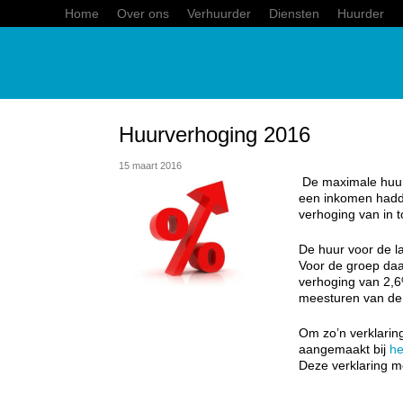
Home
Over ons
Verhuurder
Diensten
Huurder
Huurverhoging 2016
15 maart 2016
De maximale huurve
een inkomen hadd
verhoging van in to
De huur voor de l
Voor de groep daa
verhoging van 2,6
meesturen van de 
Om zo’n verklari
aangemaakt bij
he
Deze verklaring m