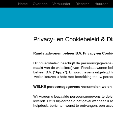
Home
Over ons
Verhuurder
Diensten
Huurder
Privacy- en Cookiebeleid & Di
Randstadwonen beheer B.V. Privacy-en Cooki
Dit privacybeleid beschrijft de persoonsgegeven
maakt van de website(s) van Randstadwonen beh
beheer B.V. (“
Apps
”). Er wordt tevens uitgeleg
welke keuzes u hebt met betrekking tot uw pers
WELKE persoonsgegevens verzamelen we e
Wij vragen u bepaalde persoonsgegevens te dele
leveren. Dit is bijvoorbeeld het geval wanneer u 
helpdesk, berichten wenst te ontvangen, een acco