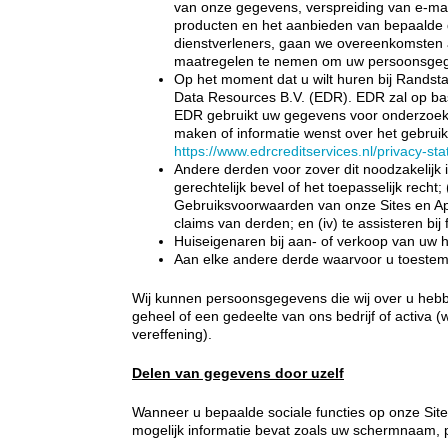
van onze gegevens, verspreiding van e-ma
producten en het aanbieden van bepaalde 
dienstverleners, gaan we overeenkomsten aa
maatregelen te nemen om uw persoonsgeg
Op het moment dat u wilt huren bij Rands
Data Resources B.V. (EDR). EDR zal op ba
EDR gebruikt uw gegevens voor onderzoek 
maken of informatie wenst over het gebru
https://www.edrcreditservices.nl/privacy-st
Andere derden voor zover dit noodzakelijk 
gerechtelijk bevel of het toepasselijk recht;
Gebruiksvoorwaarden van onze Sites en App
claims van derden; en (iv) te assisteren b
Huiseigenaren bij aan- of verkoop van uw 
Aan elke andere derde waarvoor u toestem
Wij kunnen persoonsgegevens die wij over u hebb
geheel of een gedeelte van ons bedrijf of activa (w
vereffening).
Delen van gegevens door uzelf
Wanneer u bepaalde sociale functies op onze Site
mogelijk informatie bevat zoals uw schermnaam, p