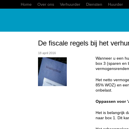
Home
Over ons
Verhuurder
Diensten
Huurder
De fiscale regels bij het ver
18 april 2016
Wanneer u een hui
box 3 (sparen en b
vermogensrendemen
Het netto vermoge
85% WOZ) en een e
onbelast.
Oppassen voor ‘a
Het is belangrijk 
naar box 1. Dit ka