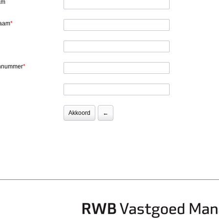
am
naam
*
onnummer
*