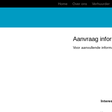
Home
Over ons
Verhuurder
Aanvraag infor
Voor aanvullende inform
Intere