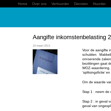
Home
Over ons
Verhuurder
Diensten
Huurder
Aangifte inkomstenbelasting 
19 maart 2013
Voor de aangifte 
schulden. Makkeli
onroerende zaken 
bezittingen gaat 
WOZ-waardering. Hi
‘splitsingsfictie’ en
Om de waarde van 
Stap 1 : neem de
Stap 2 : in geval 
geval van ongespli